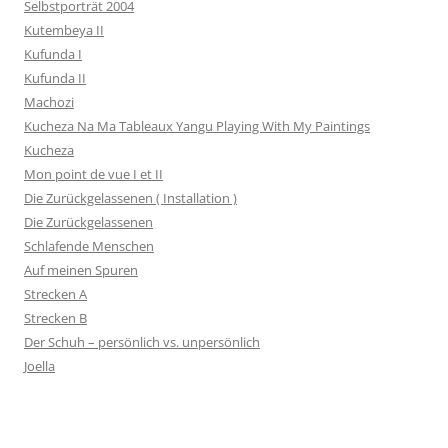
Selbstporträt 2004
Kutembeya II
Kufunda I
Kufunda II
Machozi
Kucheza Na Ma Tableaux Yangu Playing With My Paintings
Kucheza
Mon point de vue I et II
Die Zurückgelassenen ( Installation )
Die Zurückgelassenen
Schlafende Menschen
Auf meinen Spuren
Strecken A
Strecken B
Der Schuh – persönlich vs. unpersönlich
Joella