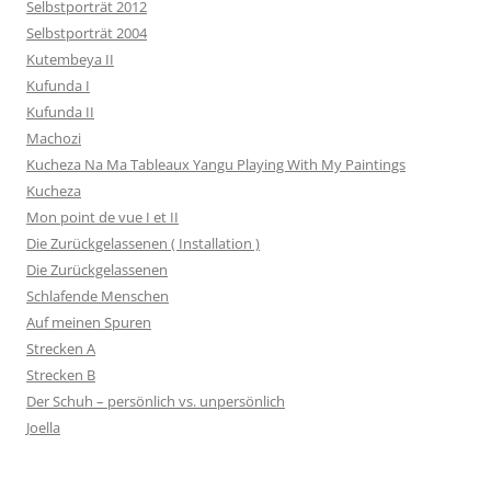
Selbstporträt 2012
Selbstporträt 2004
Kutembeya II
Kufunda I
Kufunda II
Machozi
Kucheza Na Ma Tableaux Yangu Playing With My Paintings
Kucheza
Mon point de vue I et II
Die Zurückgelassenen ( Installation )
Die Zurückgelassenen
Schlafende Menschen
Auf meinen Spuren
Strecken A
Strecken B
Der Schuh – persönlich vs. unpersönlich
Joella