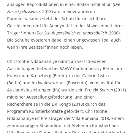
analogen Reproduktionen in einer Bodeninstallation (
Die
Zurückgelassenen
, 2013) an. In einer anderen
Rauminstallation steht der Schuh für unsichtbare
Geschichten und für Anonymität in der Abwesenheit ihrer
Träger*innen (
Der Schuh persönlich vs. unpersönlich,
2008).
Die Schuhe evozieren dabei einen ungewissen Tod, auch
wenn ihre Besitzer*innen noch leben.
Christophe Ndabananiye nahm an verschiedenen
Ausstellungen teil wie bei SAVVY Contemporary Berlin, im
Kunstraum Kreuzberg (Berlin), in der Galerie Listros
(Berlin) und im Iwalewa-Haus (Bayreuth). Vom Institut für
Auslandsbeziehungen (ifa) wurde sein Projekt
Spuren
(2011)
mit einer Ausstellungsförderung und einer
Recherchereise in die DR Kongo (2018) durch das
Programm Künstlerkontakte gefördert. Christophe
Ndabananiye ist Preisträger der Villa-Romana 2018, einem
zehnmonatigen Stipendium mit Atelier im Künstlerhaus
Villa Romana in Florenz (Italien). Dort setzt er mit Lackfarbe