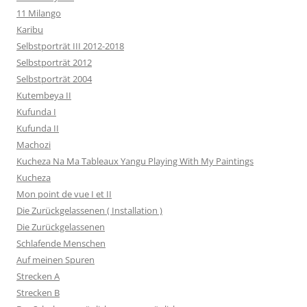
11 Milango
Karibu
Selbstporträt III 2012-2018
Selbstporträt 2012
Selbstporträt 2004
Kutembeya II
Kufunda I
Kufunda II
Machozi
Kucheza Na Ma Tableaux Yangu Playing With My Paintings
Kucheza
Mon point de vue I et II
Die Zurückgelassenen ( Installation )
Die Zurückgelassenen
Schlafende Menschen
Auf meinen Spuren
Strecken A
Strecken B