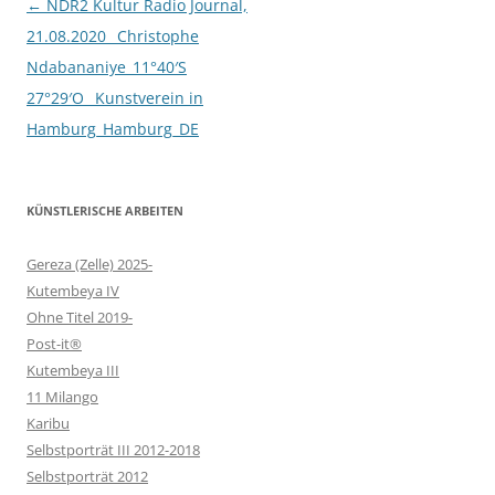
Beitragsnavigation
←
NDR2 Kultur Radio Journal,
21.08.2020_ Christophe
Ndabananiye_11°40′S
27°29′O_ Kunstverein in
Hamburg_Hamburg_DE
KÜNSTLERISCHE ARBEITEN
Gereza (Zelle) 2025-
Kutembeya IV
Ohne Titel 2019-
Post-it®
Kutembeya III
11 Milango
Karibu
Selbstporträt III 2012-2018
Selbstporträt 2012