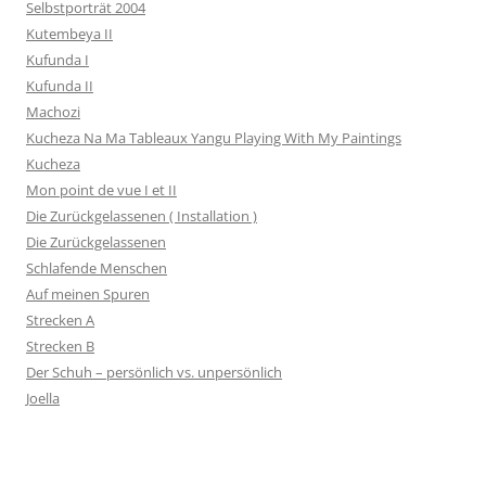
Selbstporträt 2004
Kutembeya II
Kufunda I
Kufunda II
Machozi
Kucheza Na Ma Tableaux Yangu Playing With My Paintings
Kucheza
Mon point de vue I et II
Die Zurückgelassenen ( Installation )
Die Zurückgelassenen
Schlafende Menschen
Auf meinen Spuren
Strecken A
Strecken B
Der Schuh – persönlich vs. unpersönlich
Joella