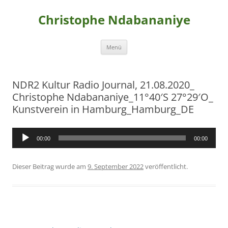
Christophe Ndabananiye
Zum
Menü
Inhalt
springen
NDR2 Kultur Radio Journal, 21.08.2020_
Christophe Ndabananiye_11°40′S 27°29′O_
Kunstverein in Hamburg_Hamburg_DE
Audio-
00:00
00:00
Player
Dieser Beitrag wurde
am
9. September 2022
veröffentlicht.